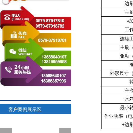
边
主
动
工
连续
主刷
驱动
外形尺寸
主
水
最小
客户案例展示区
作业功率（电
+
边