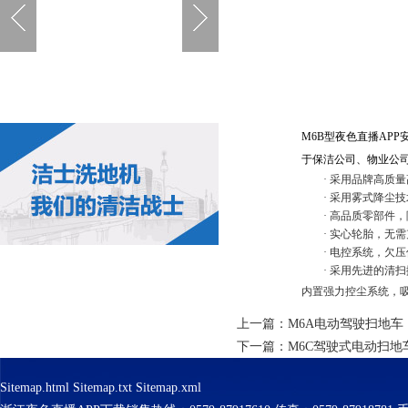
M6B
型夜色直播APP安卓
于保洁公司、物业公司、
·
采用品牌高质量高性能
·
采用雾式降尘技术
·
高品质零部件
·
实心轮胎，无需充
·
电控系统，欠压保
·
采用先进的清扫抛
内置强力控尘系统，
上一篇：
M6A电动驾驶扫地车
下一篇：
M6C驾驶式电动扫地
Sitemap.html
Sitemap.txt
Sitemap.xml